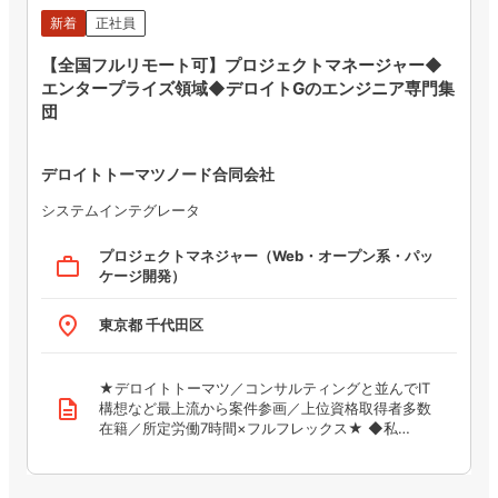
新着
正社員
【全国フルリモート可】プロジェクトマネージャー◆
エンタープライズ領域◆デロイトGのエンジニア専門集
団
デロイトトーマツノード合同会社
システムインテグレータ
プロジェクトマネジャー（Web・オープン系・パッ
work_outline
ケージ開発）
place
東京都 千代田区
★デロイトトーマツ／コンサルティングと並んでIT
description
構想など最上流から案件参画／上位資格取得者多数
在籍／所定労働7時間×フルフレックス★ ◆私…