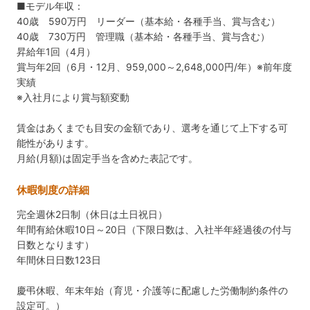
■モデル年収：
40歳 590万円 リーダー（基本給・各種手当、賞与含む）
40歳 730万円 管理職（基本給・各種手当、賞与含む）
昇給年1回（4月）
賞与年2回（6月・12月、959,000～2,648,000円/年）※前年度
実績
※入社月により賞与額変動
賃金はあくまでも目安の金額であり、選考を通じて上下する可
能性があります。
月給(月額)は固定手当を含めた表記です。
休暇制度の詳細
完全週休2日制（休日は土日祝日）
年間有給休暇10日～20日（下限日数は、入社半年経過後の付与
日数となります）
年間休日日数123日
慶弔休暇、年末年始（育児・介護等に配慮した労働制約条件の
設定可。）