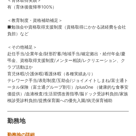
＜育休取得実績＞
有（育休後復帰率100%）
＜教育制度・資格補助補足＞
■勉強会や資格取得支援制度（資格取得にかかる諸経費を会社
負担）など
＜その他補足＞
赴任手当/企業年金/財形貯蓄/地域手当/確定拠出・給付年金/慶
弔金、資格取得支援制度/メンター相談/レクリエーション、ク
ラブ活動ほか
育児休暇/介護休暇/看護休暇（各種実績あり）
テレワーク手当/表彰制度/互助会/ジョイメイトしまね/富士通ト
ータル保険（富士通グループ割引）/plusOne （健康的な食事安
価提供）/血液検査/生活習慣改善指導/脳ドック受診料負担/家族
検診受診料負担/提携保育園への優先入園/病児保育補助
勤務地
勤務地の詳細