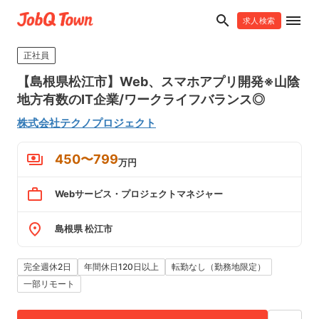
search
dehaze
求人検索
正社員
【島根県松江市】Web、スマホアプリ開発※山陰
地方有数のIT企業/ワークライフバランス◎
株式会社テクノプロジェクト
payments
450〜799
万円
work_outline
Webサービス・プロジェクトマネジャー
place
島根県 松江市
完全週休2日
年間休日120日以上
転勤なし（勤務地限定）
一部リモート