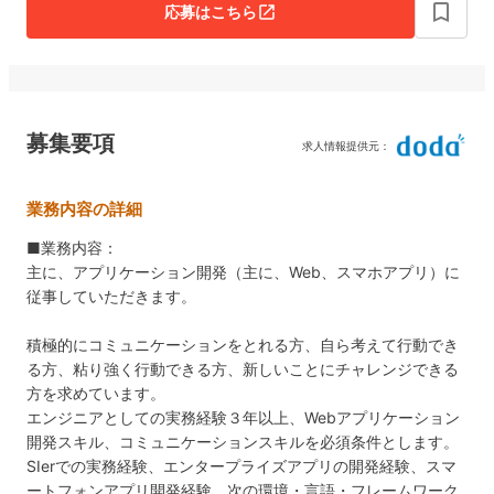
bookmark_border
応募はこちら
open_in_new
募集要項
求人情報提供元：
業務内容の詳細
■業務内容：
主に、アプリケーション開発（主に、Web、スマホアプリ）に
従事していただきます。
積極的にコミュニケーションをとれる方、自ら考えて行動でき
る方、粘り強く行動できる方、新しいことにチャレンジできる
方を求めています。
エンジニアとしての実務経験３年以上、Webアプリケーション
開発スキル、コミュニケーションスキルを必須条件とします。
SIerでの実務経験、エンタープライズアプリの開発経験、スマ
ートフォンアプリ開発経験、次の環境・言語・フレームワーク