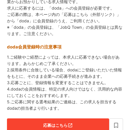
業からお預かりしている求人情報です。
求人に応募するには、「doda」への会員登録が必要です。
ご応募の際は、本ページ内の「応募はこちら（外部リンク）」
から「doda」に会員登録のうえ、ご利用ください。
※「doda」の会員登録は、「JobQ Town」の会員登録とは異な
ります。ご注意ください。
doda会員登録時の注意事項
1.ご経験やご経歴によっては、本求人に応募できない場合があ
ります。あらかじめご了承ください。
2.採用条件に合致している場合、dodaにご登録いただいた情報
をもとに、そのまま企業への応募手続きが進みます。
3.応募ごとに、登録情報を変更することはできません。
4.dodaの会員情報は、特定の求人向けではなく、汎用的な内容
にしておくことをおすすめします。
5.ご応募に関する選考結果のご連絡は、この求人を担当する
dodaの担当者より行います。
bookmark_border
応募はこちら
open_in_new