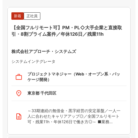
新着
正社員
【全国フルリモート可】PM・PL◇大手企業と直接取
引・8割プライム案件／年休126日／残業11h
株式会社アプローチ・システムズ
システムインテグレータ
プロジェクトマネジャー（Web・オープン系・パッ
work_outline
ケージ開発）
place
東京都 千代田区
～33期連続の無借金・黒字経営の安定基盤／一人一
description
人に合わせたキャリアアップ◎／全国フルリモート
可・残業11h・年休126日で働き方◎～ ■業務…