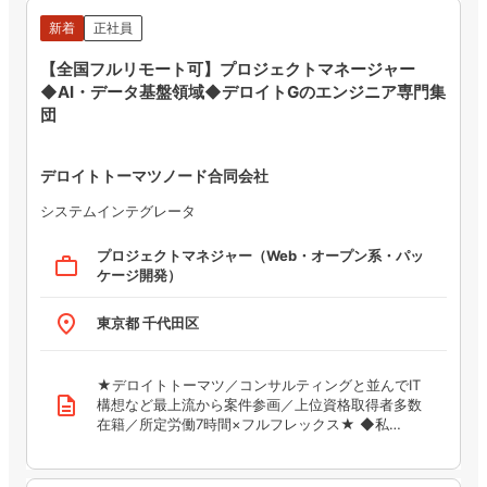
新着
正社員
【全国フルリモート可】プロジェクトマネージャー
◆AI・データ基盤領域◆デロイトGのエンジニア専門集
団
デロイトトーマツノード合同会社
システムインテグレータ
プロジェクトマネジャー（Web・オープン系・パッ
work_outline
ケージ開発）
place
東京都 千代田区
★デロイトトーマツ／コンサルティングと並んでIT
description
構想など最上流から案件参画／上位資格取得者多数
在籍／所定労働7時間×フルフレックス★ ◆私…