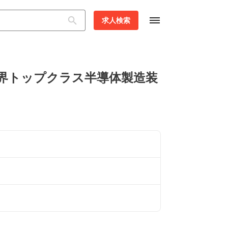
dehaze
求人検索
界トップクラス半導体製造装