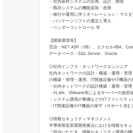
・社内基幹システムの企画、設計、開発
・既存システムの機能追加・改善
・移行や運用に伴うオペレーション・マスタ
・パッケージソフトの選定と導入
・ベンダーコントロール 等
【開発環境等】
言語：NET ASP（VB）、エクセルVBA、ColdF
データベース：SQL Server、Oracle
◎社内インフラ・ネットワークエンジニア
社内ネットワークの設計・構築・運用・管理・
の構築・管理・運用、IT関連設備やIT機器
・社内ネットワークの設計構築・運用・管理・障害
・VLAN、VMware等によるサーバーの仮想
・システム環境の整備などのITファシリティ
・IT関連設備やIT機器の保守（サポート含む
◎情報セキュリティマネジメント
半導体製造装置開発拠点における情報セキュ
ご担当いただき、情報セキュリティ環境の構