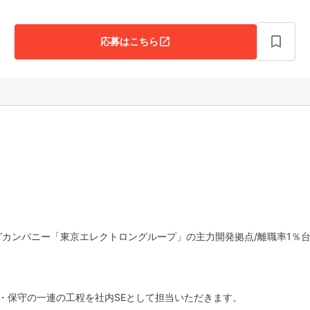
bookmark_border
応募はこちら
open_in_new
カンパニー「東京エレクトロングループ」の主力開発拠点/離職率1％台(
・保守の一連の工程を社内SEとして担当いただきます。