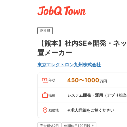
正社員
【熊本】社内SE※開発・ネ
置メーカー
東京エレクトロン九州株式会社
450〜1000
payments
年収
万円
work_outline
システム開発・運用（アプリ担当
職種
place
※求人詳細をご覧ください
勤務地
完全週休2日
年間休日120日以上